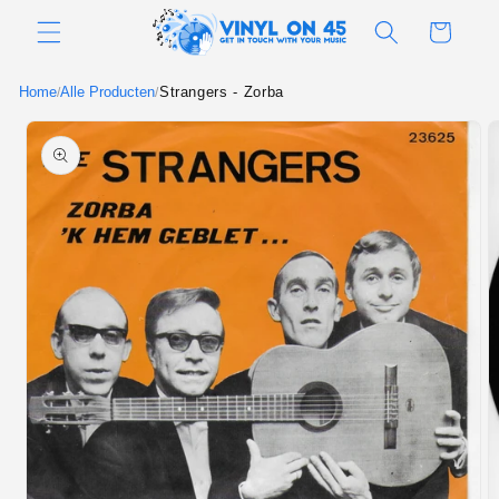
Meteen
naar de
Winkelwagen
content
Home
Alle Producten
Strangers - Zorba
/
/
Ga direct naar
productinformatie