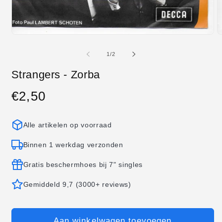
Media
M
1
2
openen
o
van
1
/
2
in
in
modaal
m
Strangers - Zorba
€2,50
Normale
prijs
Alle artikelen op voorraad
Binnen 1 werkdag verzonden
Gratis beschermhoes bij 7" singles
Gemiddeld 9,7 (3000+ reviews)
Aan winkelwagen toevoegen