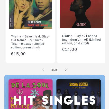
Claude - Layla / Ladada
Twenty 4 Seven feat. Stay-
(mon dernier mot) (Limited
C & Nance - Is it love /
edition, gold vinyl)
Take me away (Limited
edition, green vinyl)
Normale
€14,00
Normale
€15,00
prijs
prijs
van
1
/
25
HIT SINGLES