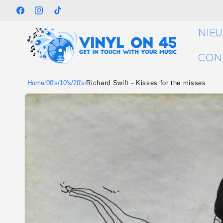
Meteen
naar de
Facebook
Instagram
TikTok
content
NIE
CON
Home
00's/10's/20's
Richard Swift - Kisses for the misses
/
/
Ga direct naar
productinformatie