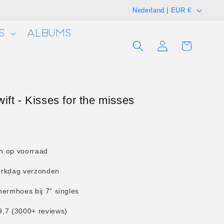
L
Nederland | EUR €
a
S
ALBUMS
n
Winkelwagen
Inloggen
d
/
r
e
ift - Kisses for the misses
g
i
o
en op voorraad
erkdag verzonden
hermhoes bij 7" singles
,7 (3000+ reviews)