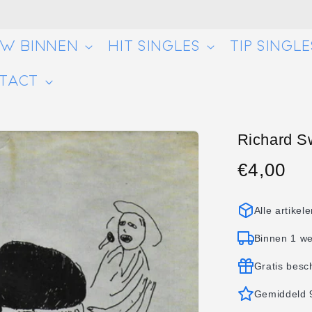
UW BINNEN
HIT SINGLES
TIP SINGLE
TACT
Richard Sw
€4,00
Normale
prijs
Alle artikel
Binnen 1 w
Gratis besc
Gemiddeld 9