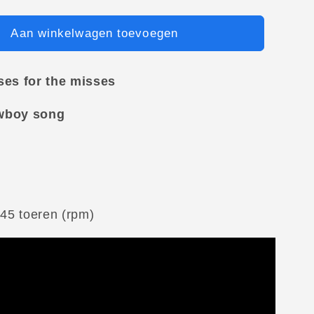
Aan winkelwagen toevoegen
ses for the misses
wboy song
k
 45 toeren (rpm)