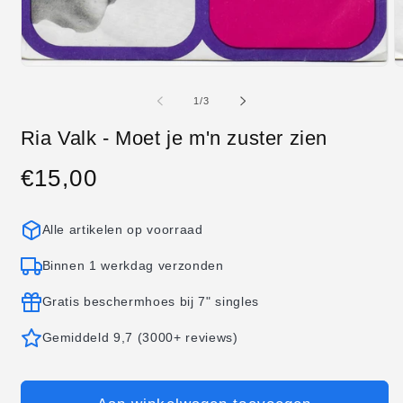
Media
M
1
2
openen
o
van
1
/
3
in
in
modaal
m
Ria Valk - Moet je m'n zuster zien
€15,00
Normale
prijs
Alle artikelen op voorraad
Binnen 1 werkdag verzonden
Gratis beschermhoes bij 7" singles
Gemiddeld 9,7 (3000+ reviews)