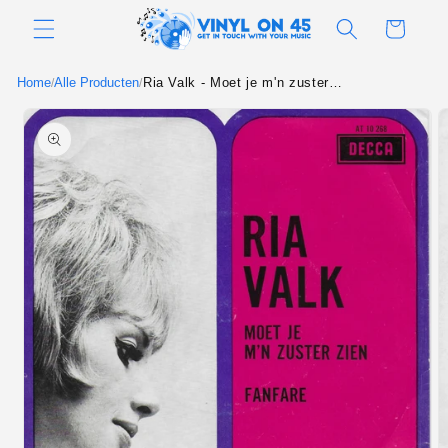
Meteen
naar de
Winkelwagen
content
Home
Alle Producten
Ria Valk - Moet je m'n zuster zien
/
/
Ga direct naar
productinformatie