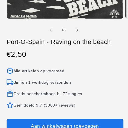
Media
M
1
2
openen
o
van
1
/
2
in
in
modaal
m
Port-O-Spain - Raving on the beach
€2,50
Normale
prijs
Alle artikelen op voorraad
Binnen 1 werkdag verzonden
Gratis beschermhoes bij 7" singles
Gemiddeld 9,7 (3000+ reviews)
Aan winkelwagen toevoegen