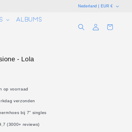
L
Nederland | EUR €
a
S
ALBUMS
n
Winkelwagen
Inloggen
d
/
r
e
sione - Lola
g
i
o
en op voorraad
erkdag verzonden
hermhoes bij 7" singles
,7 (3000+ reviews)