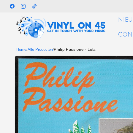
Meteen
naar de
Facebook
Instagram
TikTok
content
NIE
CON
Home
Alle Producten
Philip Passione - Lola
/
/
Ga direct naar
productinformatie