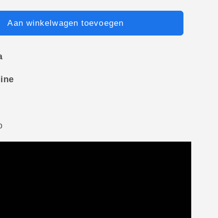
Aan winkelwagen toevoegen
a
ine
o