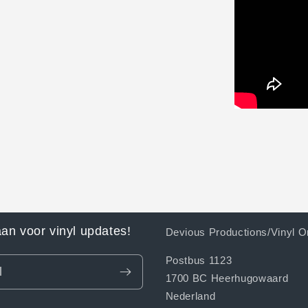
aan voor vinyl updates!
Devious Productions/Vinyl O
Postbus 1123
l
1700 BC Heerhugowaard
Nederland