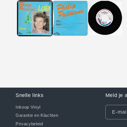
openen
in
modaal
Snelle links
Meld je 
Inkoop Vinyl
E‑mai
Garantie en Klachten
Privacybeleid