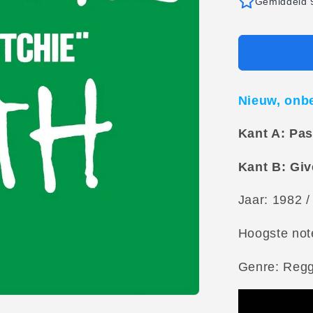
Gemiddeld 9
Nieuw, onb
Kant A: Pas
Kant B: Giv
Jaar: 1982 /
Hoogste not
Genre: Reg