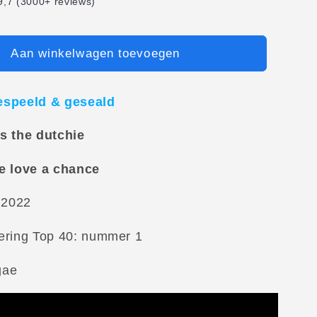
,7 (3000+ reviews)
Aan winkelwagen toevoegen
espeeld & geseald
s the dutchie
e love a chance
 2022
ering Top 40: nummer 1
gae