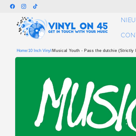
Meteen
naar de
Facebook
Instagram
TikTok
content
NIE
CON
Home
10 Inch Vinyl
Musical Youth - Pass the dutchie (Strictly l
/
/
Ga direct naar
productinformatie