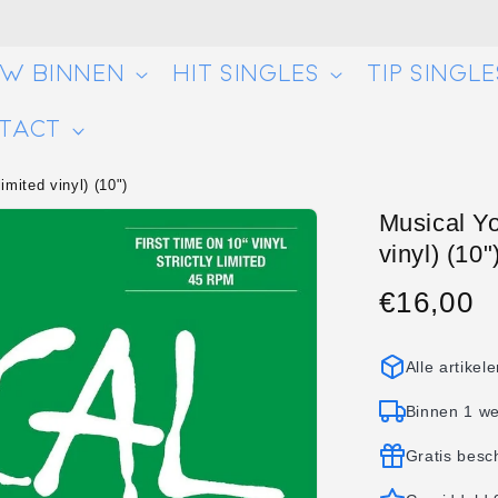
UW BINNEN
HIT SINGLES
TIP SINGLE
TACT
imited vinyl) (10")
Musical Yo
vinyl) (10"
€16,00
Normale
prijs
Alle artikel
Binnen 1 w
Gratis besc