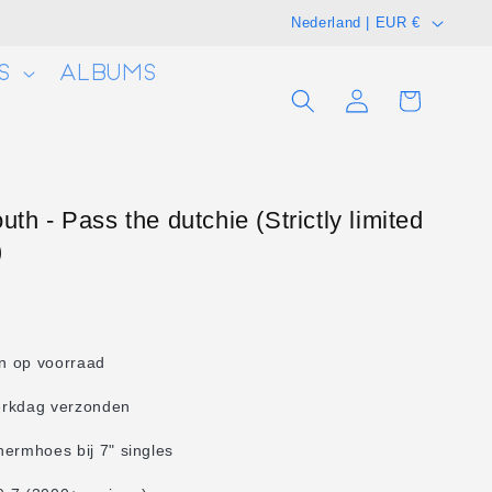
L
Nederland | EUR €
a
S
ALBUMS
n
Winkelwagen
Inloggen
d
/
r
e
uth - Pass the dutchie (Strictly limited
)
g
i
o
en op voorraad
erkdag verzonden
hermhoes bij 7" singles