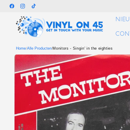
Meteen
naar de
Facebook
Instagram
TikTok
content
NIE
CON
Home
Alle Producten
Monitors - Singin' in the eighties
/
/
Ga direct naar
productinformatie