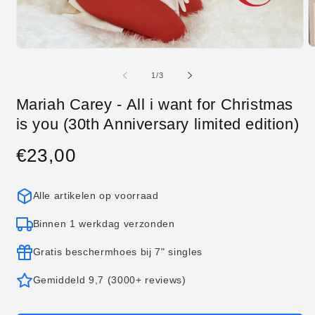
M
Media
2
1
o
openen
van
1
/
3
in
in
m
modaal
Mariah Carey - All i want for Christmas
is you (30th Anniversary limited edition)
€23,00
Normale
prijs
Alle artikelen op voorraad
Binnen 1 werkdag verzonden
Gratis beschermhoes bij 7" singles
Gemiddeld 9,7 (3000+ reviews)