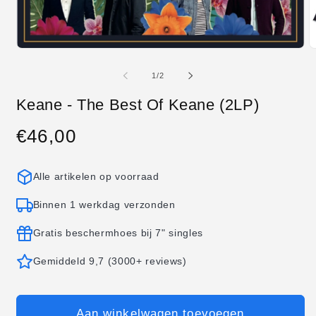
Media
M
1
2
openen
o
van
1
/
2
in
in
modaal
m
Keane - The Best Of Keane (2LP)
€46,00
Normale
prijs
Alle artikelen op voorraad
Binnen 1 werkdag verzonden
Gratis beschermhoes bij 7" singles
Gemiddeld 9,7 (3000+ reviews)
Aan winkelwagen toevoegen