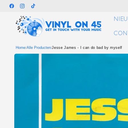
Meteen
naar de
Facebook
Instagram
TikTok
content
NIE
CON
Home
Alle Producten
Jesse James - I can do bad by myself
/
/
Ga direct naar
productinformatie