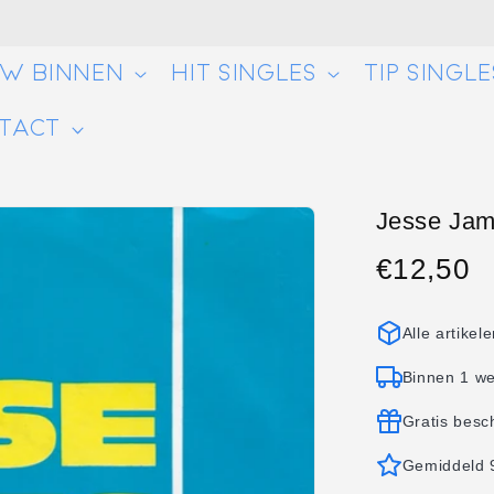
UW BINNEN
HIT SINGLES
TIP SINGLE
TACT
Jesse Jame
€12,50
Normale
prijs
Alle artikel
Binnen 1 w
Gratis besc
Gemiddeld 9