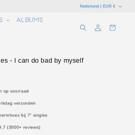
L
Nederland | EUR €
a
S
ALBUMS
n
Winkelwagen
Inloggen
d
/
r
e
s - I can do bad by myself
g
i
o
en op voorraad
erkdag verzonden
hermhoes bij 7" singles
,7 (3000+ reviews)