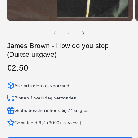
Media
M
1
2
openen
o
van
1
/
3
in
in
modaal
m
James Brown - How do you stop
(Duitse uitgave)
€2,50
Normale
prijs
Alle artikelen op voorraad
Binnen 1 werkdag verzonden
Gratis beschermhoes bij 7" singles
Gemiddeld 9,7 (3000+ reviews)