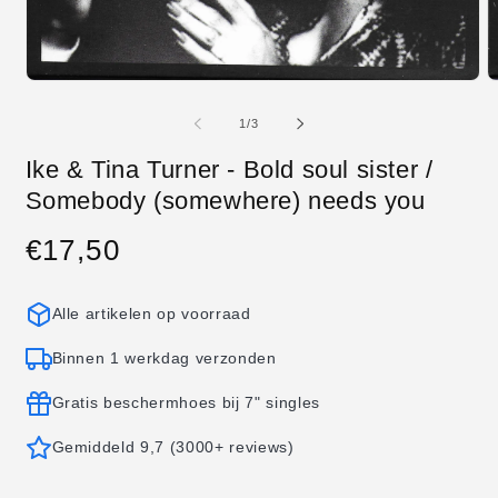
Media
M
1
2
openen
o
van
1
/
3
in
in
modaal
m
Ike & Tina Turner - Bold soul sister /
Somebody (somewhere) needs you
€17,50
Normale
prijs
Alle artikelen op voorraad
Binnen 1 werkdag verzonden
Gratis beschermhoes bij 7" singles
Gemiddeld 9,7 (3000+ reviews)