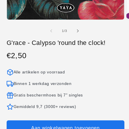
Media
M
1
2
openen
o
van
1
/
3
in
in
modaal
m
G'race - Calypso 'round the clock!
€2,50
Normale
prijs
Alle artikelen op voorraad
Binnen 1 werkdag verzonden
Gratis beschermhoes bij 7" singles
Gemiddeld 9,7 (3000+ reviews)
Aan winkelwagen toevoegen