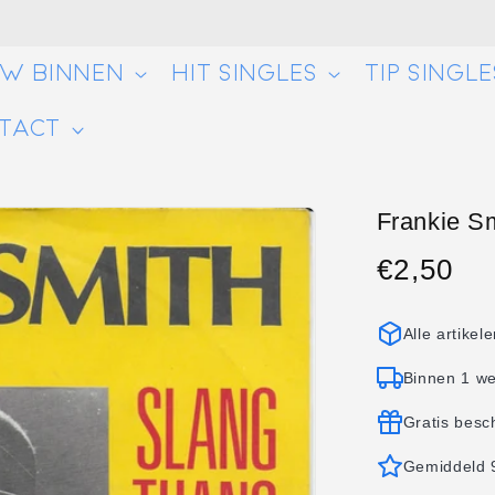
UW BINNEN
HIT SINGLES
TIP SINGLE
TACT
Frankie Sm
€2,50
Normale
prijs
Alle artikel
Binnen 1 w
Gratis besc
Gemiddeld 9