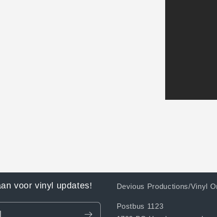
aan voor vinyl updates!
Devious Productions/Vinyl O
Postbus 1123
l