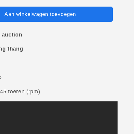
Aan winkelwagen toevoegen
 auction
ng thang
o
 45 toeren (rpm)