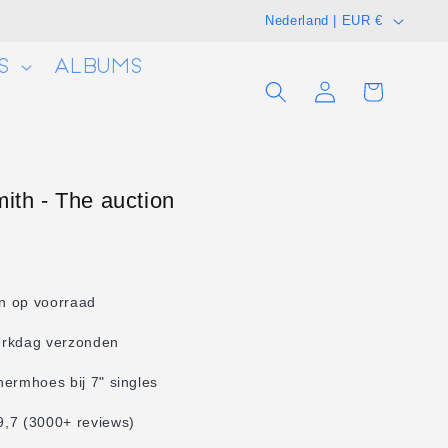
L
Nederland | EUR €
a
S
ALBUMS
n
Winkelwagen
Inloggen
d
/
r
e
ith - The auction
g
i
o
en op voorraad
erkdag verzonden
hermhoes bij 7" singles
,7 (3000+ reviews)