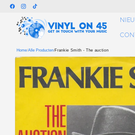
Meteen
naar de
Facebook
Instagram
TikTok
content
NIE
CON
Home
Alle Producten
Frankie Smith - The auction
/
/
Ga direct naar
productinformatie