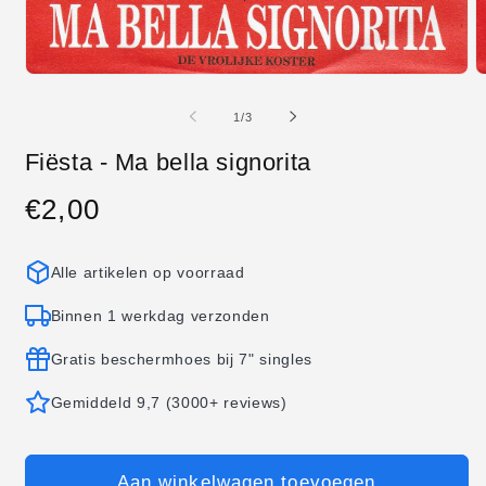
Media
M
1
2
openen
o
van
1
/
3
in
in
modaal
m
Fiësta - Ma bella signorita
€2,00
Normale
prijs
Alle artikelen op voorraad
Binnen 1 werkdag verzonden
Gratis beschermhoes bij 7" singles
Gemiddeld 9,7 (3000+ reviews)
Aan winkelwagen toevoegen