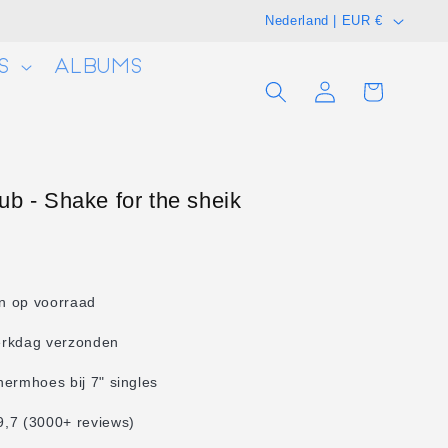
L
Nederland | EUR €
a
S
ALBUMS
n
Winkelwagen
Inloggen
d
/
r
e
b - Shake for the sheik
g
i
o
en op voorraad
erkdag verzonden
hermhoes bij 7" singles
,7 (3000+ reviews)