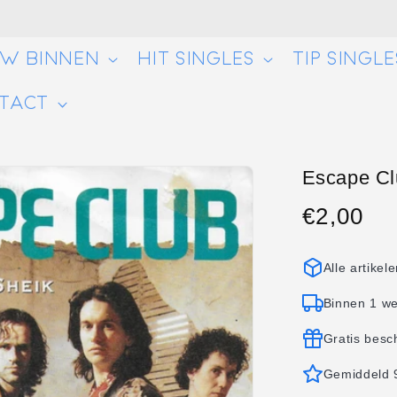
UW BINNEN
HIT SINGLES
TIP SINGLE
TACT
Escape Clu
€2,00
Normale
prijs
Alle artikel
Binnen 1 w
Gratis besc
Gemiddeld 9