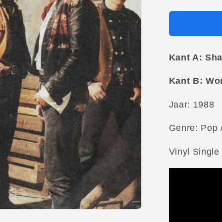
Kant A: Sha
Kant B: Wor
Jaar: 1988
Genre: Pop 
Vinyl Single