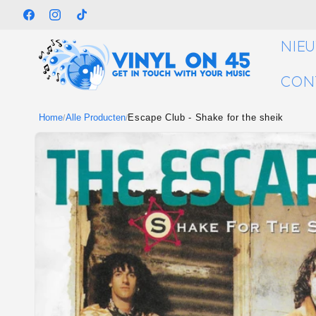
Meteen
naar de
Facebook
Instagram
TikTok
content
NIE
CON
Home
Alle Producten
Escape Club - Shake for the sheik
/
/
Ga direct naar
productinformatie