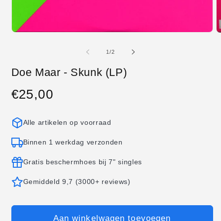
Media
M
1
2
openen
o
van
1
/
2
in
in
modaal
m
Doe Maar - Skunk (LP)
€25,00
Normale
prijs
Alle artikelen op voorraad
Binnen 1 werkdag verzonden
Gratis beschermhoes bij 7" singles
Gemiddeld 9,7 (3000+ reviews)
Aan winkelwagen toevoegen