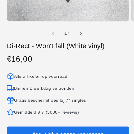
Media
M
1
2
openen
o
van
1
/
4
in
in
modaal
m
Di-Rect - Won't fall (White vinyl)
€16,00
Normale
prijs
Alle artikelen op voorraad
Binnen 1 werkdag verzonden
Gratis beschermhoes bij 7" singles
Gemiddeld 9,7 (3000+ reviews)