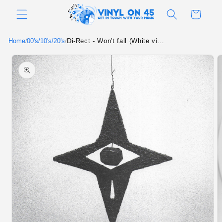
Meteen
naar de
Winkelwagen
content
Home
00's/10's/20's
Di-Rect - Won't fall (White vinyl)
/
/
Ga direct naar
productinformatie