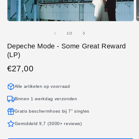
Media
M
1
2
openen
o
van
1
/
2
in
in
modaal
m
Depeche Mode - Some Great Reward
(LP)
€27,00
Normale
prijs
Alle artikelen op voorraad
Binnen 1 werkdag verzonden
Gratis beschermhoes bij 7" singles
Gemiddeld 9,7 (3000+ reviews)