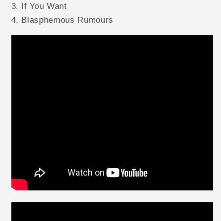
3. If You Want
4. Blasphemous Rumours