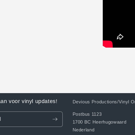
aan voor vinyl updates!
Devious Productions/Vinyl O
Postbus 1123
l
1700 BC Heerhugowaard
Nederland