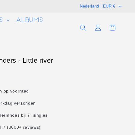
L
Nederland | EUR €
a
S
ALBUMS
n
Winkelwagen
Inloggen
d
/
r
e
ders - Little river
g
i
o
en op voorraad
erkdag verzonden
hermhoes bij 7" singles
,7 (3000+ reviews)