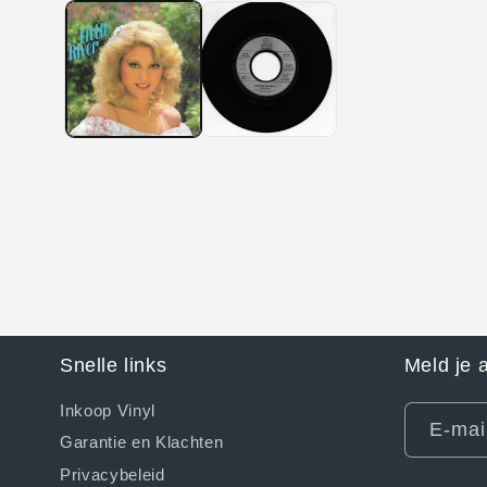
openen
in
modaal
Snelle links
Meld je 
Inkoop Vinyl
E‑mai
Garantie en Klachten
Privacybeleid