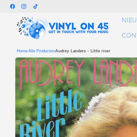
Meteen
naar de
Facebook
Instagram
TikTok
content
NIE
CON
Home
Alle Producten
Audrey Landers - Little river
/
/
Ga direct naar
productinformatie