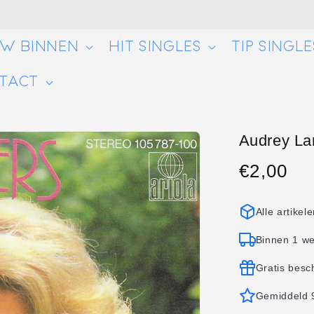
UW BINNEN
HIT SINGLES
TIP SINGLE
TACT
Audrey Lan
€2,00
Normale
prijs
Alle artikel
Binnen 1 w
Gratis besc
Gemiddeld 9