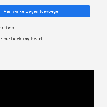
Aan winkelwagen toevoegen
le river
ve me back my heart