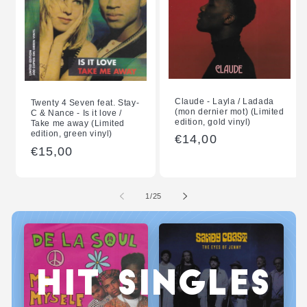
Claude - Layla / Ladada
Twenty 4 Seven feat. Stay-
(mon dernier mot) (Limited
C & Nance - Is it love /
edition, gold vinyl)
Take me away (Limited
edition, green vinyl)
Normale
€14,00
Normale
€15,00
prijs
prijs
van
1
/
25
HIT SINGLES